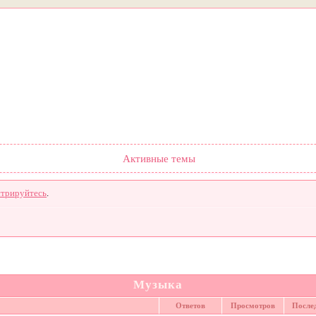
Форум
Участники
Поиск
Регистрация
Войти
Активные темы
стрируйтесь
.
Музыка
Ответов
Просмотров
После