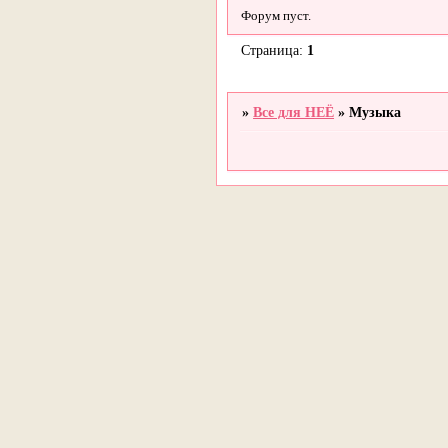
Форум пуст.
Страница:
1
»
Все для НЕЁ
»
Музыка